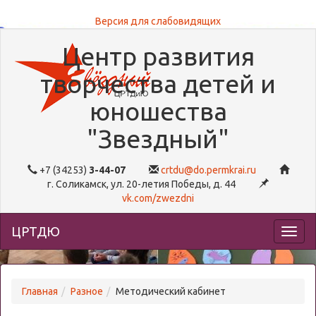
Версия для слабовидящих
Версия для слабовидящих
Центр развития
творчества детей и
юношества
"Звездный"
+7 (34253)
3-44-07
crtdu@do.permkrai.ru
г. Соликамск, ул. 20-летия Победы, д. 44
vk.com/zwezdni
ЦРТДЮ
Главная
Разное
Методический кабинет