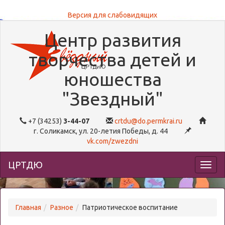
Версия для слабовидящих
Версия для слабовидящих
Центр развития
творчества детей и
юношества
"Звездный"
+7 (34253)
3-44-07
crtdu@do.permkrai.ru
г. Соликамск, ул. 20-летия Победы, д. 44
vk.com/zwezdni
ЦРТДЮ
Главная
Разное
Патриотическое воспитание